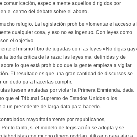
de comunicación, especialmente aquellos dirigidos por
n el centro del debate sobre el aborto.
mucho refugio. La legislación prohíbe «fomentar el acceso al
amente cualquier cosa, y eso no es ingenuo. Con leyes como
on el objetivo.
mente el mismo libro de jugadas con las leyes «No digas gay
la teoría crítica de la raza: las leyes mal definidas y de
sobre lo que está prohibido que la gente empieza a vigilar
ión. El resultado es que una gran cantidad de discursos se
r un dedo para hacerlas cumplir.
ulas fuesen anuladas por violar la Primera Enmienda, dada
ho que el Tribunal Supremo de Estados Unidos o los
an a un precedente de larga data para hacerlo.
controlados mayoritariamente por republicanos,
or lo tanto, si el modelo de legislación se adopta y se
tiabortistas con mucho dinero podrían utilizarlo para atar a