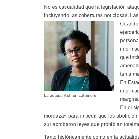
No es casualidad que la legislación ataque
incluyendo las coberturas noticiosas. Las
Cuando 
ejercerl
persona
informa
que inc
amenaza 
tan a me
En Estad
informa
La autora, Ashton Lattimore
marginad
En el si
mordaza» para impedir que los abolicionis
sur aprobaron leyes que prohibían totalme
Tanto históricamente como en la actualida