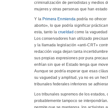
criminalización de periodistas y medios 
mujeres y otras personas que han estado e
Y la
Primera Enmienda
podría no ofrecer 
aborto», lo que podría significar práctic
esta, tanto la
crueldad
como la vaguedad s
Los conservadores han utilizado precisa
y la llamada legislación «anti-CRT» contra 
redacción vaga dejan tanta incertidumbre 
sus propias expresiones por pura precauc
enfrían sin que el Estado tenga que move
Aunque se podría esperar que esas cláus
su vaguedad y amplitud, ya no es un hec
tribunales federales inferiores se adhier
Los tribunales supremos de los estados, 
probablemente tampoco se interpondrían. P
permite que se mantenga, los activistas an