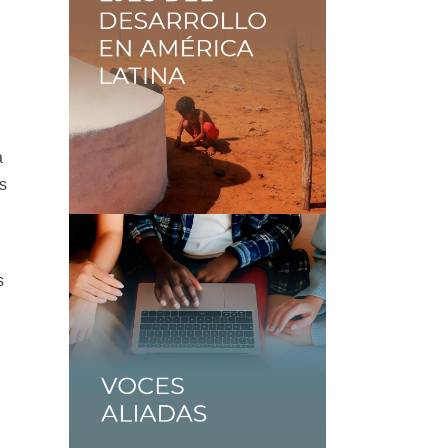
a
s
s