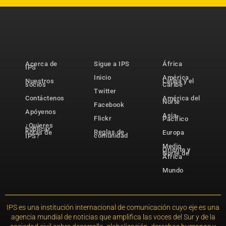
Acerca de
Sigue a IPS
África
IPS
Inicio
América
Nuestros
Latina y el
socios
Caribe
Twitter
Contáctenos
América del
Norte
Facebook
Apóyenos
Asia-
Flickr
Pacífico
¿Quieres
publicar
Reglas de
notas de
Europa
comunidad
IPS?
Medio
Oriente y
Norte de
África
Mundo
IPS es una institución internacional de comunicación cuyo eje es una
agencia mundial de noticias que amplifica las voces del Sur y de la