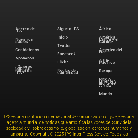
Acerca de
Sigue a IPS
África
IPS
Inicio
América
Nuestros
Latina y el
socios
Caribe
Twitter
Contáctenos
América del
Norte
Facebook
Apóyenos
Asia-
Flickr
Pacífico
¿Quieres
publicar
Reglas de
notas de
Europa
comunidad
IPS?
Medio
Oriente y
Norte de
África
Mundo
IPS es una institución internacional de comunicación cuyo eje es una
agencia mundial de noticias que amplifica las voces del Sur y de la
sociedad civil sobre desarrollo, globalización, derechos humanos y
ambiente. Copyright © 2025 IPS-Inter Press Service. Todos los