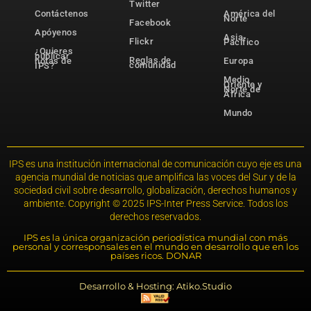
Twitter
Contáctenos
América del
Norte
Facebook
Apóyenos
Asia-
Flickr
Pacífico
¿Quieres
publicar
Reglas de
notas de
Europa
comunidad
IPS?
Medio
Oriente y
Norte de
África
Mundo
IPS es una institución internacional de comunicación cuyo eje es una
agencia mundial de noticias que amplifica las voces del Sur y de la
sociedad civil sobre desarrollo, globalización, derechos humanos y
ambiente. Copyright © 2025 IPS-Inter Press Service. Todos los
derechos reservados.
IPS es la única organización periodística mundial con más
personal y corresponsales en el mundo en desarrollo que en los
países ricos. DONAR
Desarrollo & Hosting: Atiko.Studio