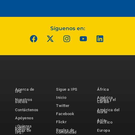
Síguenos en:
Acerca de
Sigue a IPS
África
IPS
Inicio
América
Nuestros
Latina y el
socios
Caribe
Twitter
Contáctenos
América del
Norte
Facebook
Apóyenos
Asia-
Flickr
Pacífico
¿Quieres
publicar
Reglas de
notas de
Europa
comunidad
IPS?