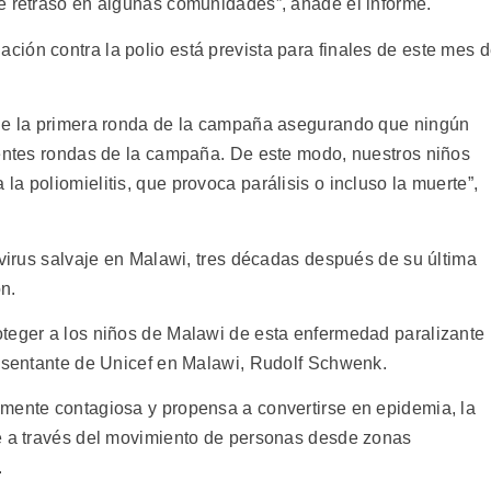
e retrasó en algunas comunidades”, añade el informe.
ión contra la polio está prevista para finales de este mes 
 de la primera ronda de la campaña asegurando que ningún
ientes rondas de la campaña. De este modo, nuestros niños
a poliomielitis, que provoca parálisis o incluso la muerte”,
ovirus salvaje en Malawi, tres décadas después de su última
n.
teger a los niños de Malawi de esta enfermedad paralizante
resentante de Unicef en Malawi, Rudolf Schwenk.
mente contagiosa y propensa a convertirse en epidemia, la
te a través del movimiento de personas desde zonas
.