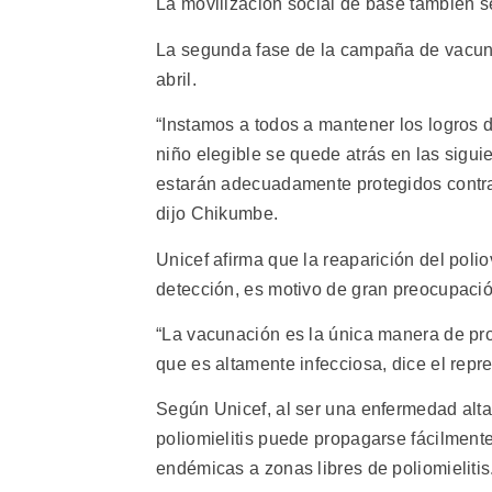
La movilización social de base también s
La segunda fase de la campaña de vacunac
abril.
“Instamos a todos a mantener los logros
niño elegible se quede atrás en las sigu
estarán adecuadamente protegidos contra l
dijo Chikumbe.
Unicef afirma que la reaparición del poli
detección, es motivo de gran preocupació
“La vacunación es la única manera de pro
que es altamente infecciosa, dice el rep
Según Unicef, al ser una enfermedad alta
poliomielitis puede propagarse fácilmen
endémicas a zonas libres de poliomielitis