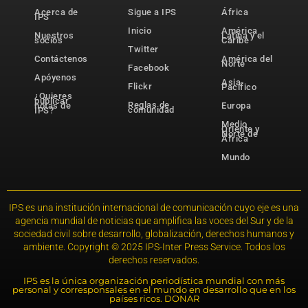
Acerca de
Sigue a IPS
África
IPS
Inicio
América
Nuestros
Latina y el
socios
Caribe
Twitter
Contáctenos
América del
Norte
Facebook
Apóyenos
Asia-
Flickr
Pacífico
¿Quieres
publicar
Reglas de
notas de
Europa
comunidad
IPS?
Medio
Oriente y
Norte de
África
Mundo
IPS es una institución internacional de comunicación cuyo eje es una
agencia mundial de noticias que amplifica las voces del Sur y de la
sociedad civil sobre desarrollo, globalización, derechos humanos y
ambiente. Copyright © 2025 IPS-Inter Press Service. Todos los
derechos reservados.
IPS es la única organización periodística mundial con más
personal y corresponsales en el mundo en desarrollo que en los
países ricos. DONAR