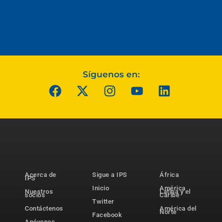
Síguenos en:
Acerca de
Sigue a IPS
África
IPS
Inicio
América
Nuestros
Latina y el
socios
Caribe
Twitter
Contáctenos
América del
Norte
Facebook
Apóyenos