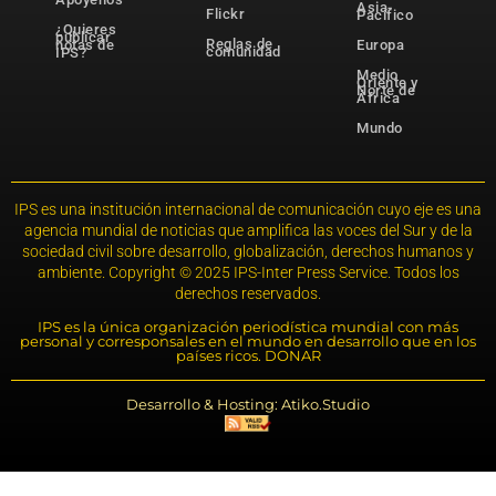
Asia-
Flickr
Pacífico
¿Quieres
publicar
Reglas de
notas de
Europa
comunidad
IPS?
Medio
Oriente y
Norte de
África
Mundo
IPS es una institución internacional de comunicación cuyo eje es una
agencia mundial de noticias que amplifica las voces del Sur y de la
sociedad civil sobre desarrollo, globalización, derechos humanos y
ambiente. Copyright © 2025 IPS-Inter Press Service. Todos los
derechos reservados.
IPS es la única organización periodística mundial con más
personal y corresponsales en el mundo en desarrollo que en los
países ricos. DONAR
Desarrollo & Hosting: Atiko.Studio