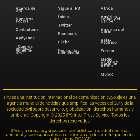
Acerca de
Sigue a IPS
África
IPS
Inicio
América
Nuestros
Latina y el
socios
Caribe
Twitter
Contáctenos
América del
Norte
Facebook
Apóyenos
Asia-
Flickr
Pacífico
¿Quieres
publicar
Reglas de
notas de
Europa
comunidad
IPS?
Medio
Oriente y
Norte de
África
Mundo
IPS es una institución internacional de comunicación cuyo eje es una
agencia mundial de noticias que amplifica las voces del Sur y de la
sociedad civil sobre desarrollo, globalización, derechos humanos y
ambiente. Copyright © 2025 IPS-Inter Press Service. Todos los
derechos reservados.
IPS es la única organización periodística mundial con más
personal y corresponsales en el mundo en desarrollo que en los
países ricos. DONAR