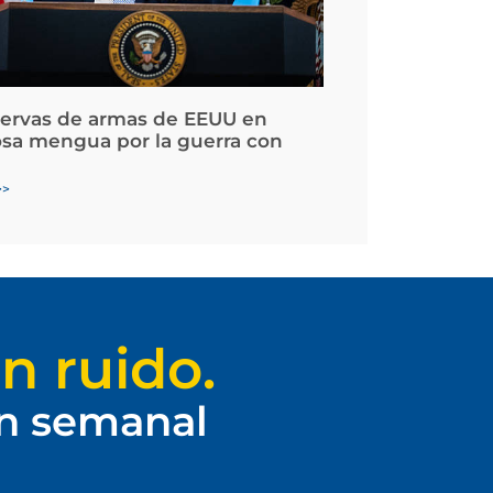
servas de armas de EEUU en
osa mengua por la guerra con
>>
n ruido.
ín semanal