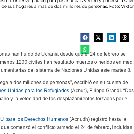
to fronterizo polaco para pasar al país vecino y ponerse a salvo d
do de sus hogares a más de dos millones de personas. Foto: Vikto
nas han huido de Ucrania desde que el 24 de febrero se
al menos 1200 civiles han resultado muertos o heridos en med
 humanitarias del sistema de Naciones Unidas este martes 8.
lega a dos millones de personas”, escribió en su cuenta de
nes Unidas para los Refugiados
(Acnur), Filippo Grandi. “Dos
amaño y la velocidad de los desplazamientos forzados por el
ONU para los Derechos Humanos
(Acnudh) registró hasta la
 que comenzó el conflicto armado el 24 de febrero, incluidas