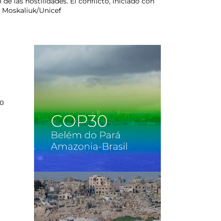
e las hostilidades. El conflicto, iniciado con
r Moskaliuk/Unicef
io