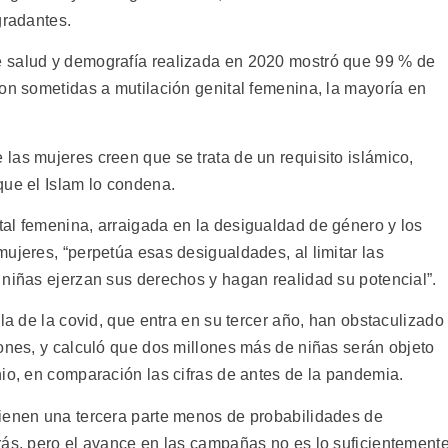
gradantes.
 salud y demografía realizada en 2020 mostró que 99 % de
ron sometidas a mutilación genital femenina, la mayoría en
las mujeres creen que se trata de un requisito islámico,
que el Islam lo condena.
al femenina, arraigada en la desigualdad de género y los
ujeres, “perpetúa esas desigualdades, al limitar las
 niñas ejerzan sus derechos y hagan realidad su potencial”.
la de la covid, que entra en su tercer año, han obstaculizado
iones, y calculó que dos millones más de niñas serán objeto
nio, en comparación las cifras de antes de la pandemia.
tienen una tercera parte menos de probabilidades de
rás, pero el avance en las campañas no es lo suficientement