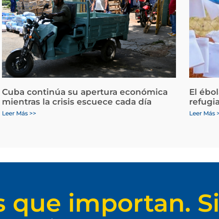
Cuba continúa su apertura económica
El ébo
mientras la crisis escuece cada día
refugi
Leer Más >>
Leer Más 
s que importan. Si