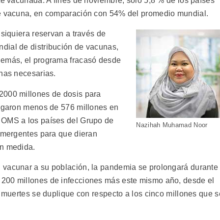
te vacunada. A fines de noviembre, solo 5,8 % de los países
de vacuna, en comparación con 54% del promedio mundial.
 siquiera reservan a través de
dial de distribución de vacunas,
demás, el programa fracasó desde
unas necesarias.
2000 millones de dosis para
regaron menos de 576 millones en
 OMS a los países del Grupo de
Nazihah Muhamad Noor
 emergentes para que dieran
an medida.
 vacunar a su población, la pandemia se prolongará durante
200 millones de infecciones más este mismo año, desde el
e muertes se duplique con respecto a los cinco millones que s