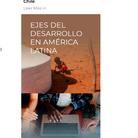
Chile
Leer Más >>
s
o