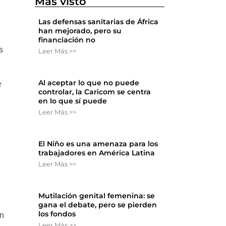
Más visto
Las defensas sanitarias de África
han mejorado, pero su
financiación no
s
Leer Más >>
Al aceptar lo que no puede
r
controlar, la Caricom se centra
en lo que sí puede
Leer Más >>
El Niño es una amenaza para los
trabajadores en América Latina
Leer Más >>
Mutilación genital femenina: se
gana el debate, pero se pierden
los fondos
an
Leer Más >>