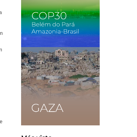
a
en
n
de