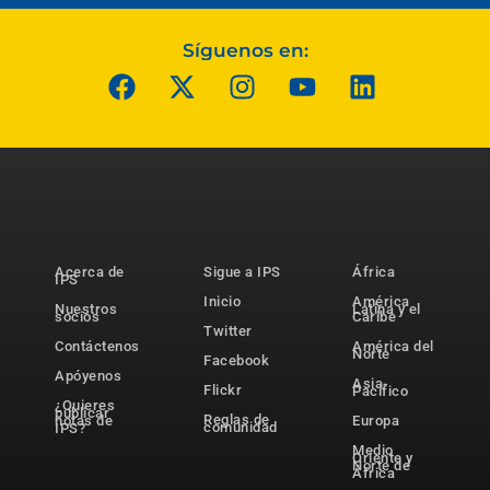
Síguenos en:
Acerca de
Sigue a IPS
África
IPS
Inicio
América
Nuestros
Latina y el
socios
Caribe
Twitter
Contáctenos
América del
Norte
Facebook
Apóyenos
Asia-
Flickr
Pacífico
¿Quieres
publicar
Reglas de
notas de
Europa
comunidad
IPS?
Medio
Oriente y
Norte de
África