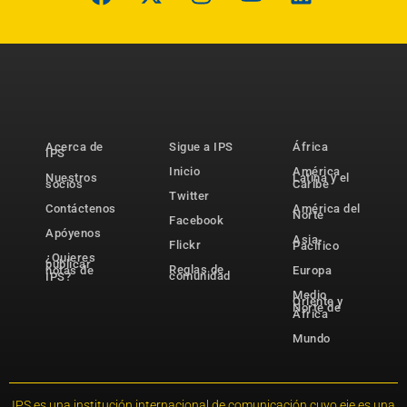
Acerca de
Sigue a IPS
África
IPS
Inicio
América
Nuestros
Latina y el
socios
Caribe
Twitter
Contáctenos
América del
Norte
Facebook
Apóyenos
Asia-
Flickr
Pacífico
¿Quieres
publicar
Reglas de
notas de
Europa
comunidad
IPS?
Medio
Oriente y
Norte de
África
Mundo
IPS es una institución internacional de comunicación cuyo eje es una