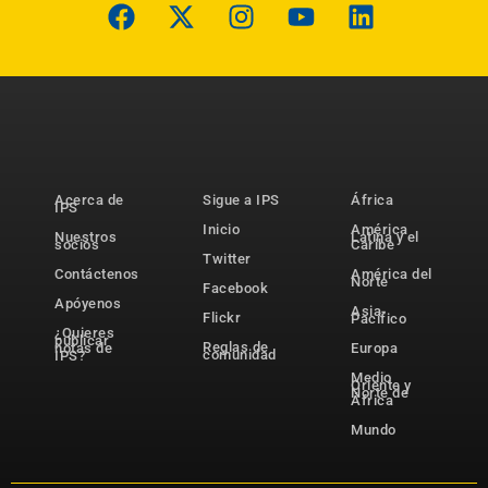
Acerca de
Sigue a IPS
África
IPS
Inicio
América
Nuestros
Latina y el
socios
Caribe
Twitter
Contáctenos
América del
Norte
Facebook
Apóyenos
Asia-
Flickr
Pacífico
¿Quieres
publicar
Reglas de
notas de
Europa
comunidad
IPS?
Medio
Oriente y
Norte de
África
Mundo