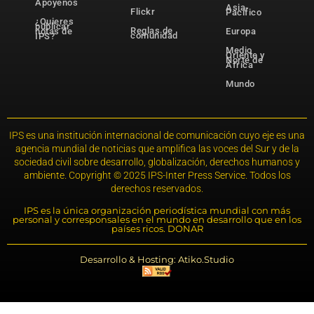
Apóyenos
Asia-
Flickr
Pacífico
¿Quieres
publicar
Reglas de
notas de
Europa
comunidad
IPS?
Medio
Oriente y
Norte de
África
Mundo
IPS es una institución internacional de comunicación cuyo eje es una
agencia mundial de noticias que amplifica las voces del Sur y de la
sociedad civil sobre desarrollo, globalización, derechos humanos y
ambiente. Copyright © 2025 IPS-Inter Press Service. Todos los
derechos reservados.
IPS es la única organización periodística mundial con más
personal y corresponsales en el mundo en desarrollo que en los
países ricos. DONAR
Desarrollo & Hosting: Atiko.Studio