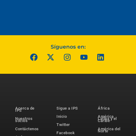
Síguenos en:
Acerca de
Sigue a IPS
África
IPS
Inicio
América
Nuestros
Latina y el
socios
Caribe
Twitter
Contáctenos
América del
Norte
Facebook