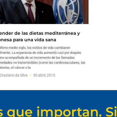
ender de las dietas mediterránea y
onesa para una vida sana
último medio siglo, los estilos de vida cambiaron
lmente. La esperanza de vida aumentó casi por doquier,
vino acompañada de un incremento de las llamadas
medades no transmisibles (como las cardiovasculares, las
atorias, el cáncer o la
Graziano da Silva
30 abril, 2015
s que importan. Si