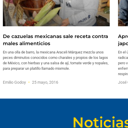
De cazuelas mexicanas sale receta contra
Apr
males alimenticios
jap
En una olla de barro, la mexicana Araceli Márquez mezcla unos
En el 
peces diminutos conocidos como charales y propios de los lagos
radica
de México, con hierbas y una salsa de ají, tomate verde y nopales,
pero 
para preparar un platillo llamado mixmole.
enfer
respir
Emilio Godoy
25 mayo, 2016
José 
Noticia