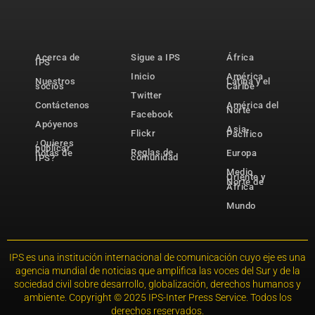
Acerca de
Sigue a IPS
África
IPS
Inicio
América
Nuestros
Latina y el
socios
Caribe
Twitter
Contáctenos
América del
Norte
Facebook
Apóyenos
Asia-
Flickr
Pacífico
¿Quieres
publicar
Reglas de
notas de
Europa
comunidad
IPS?
Medio
Oriente y
Norte de
África
Mundo
IPS es una institución internacional de comunicación cuyo eje es una
agencia mundial de noticias que amplifica las voces del Sur y de la
sociedad civil sobre desarrollo, globalización, derechos humanos y
ambiente. Copyright © 2025 IPS-Inter Press Service. Todos los
derechos reservados.