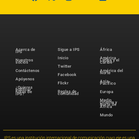
Acerca de
Sigue a IPS
África
IPS
Inicio
América
Nuestros
Latina y el
socios
Caribe
Twitter
Contáctenos
América del
Norte
Facebook
Apóyenos
Asia-
Flickr
Pacífico
¿Quieres
publicar
Reglas de
notas de
Europa
comunidad
IPS?
Medio
Oriente y
Norte de
África
Mundo
IPS es una institución internacional de comunicación cuyo eje es una