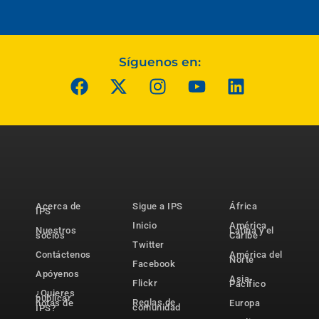
Síguenos en:
Acerca de
Sigue a IPS
África
IPS
Inicio
América
Nuestros
Latina y el
socios
Caribe
Twitter
Contáctenos
América del
Norte
Facebook
Apóyenos
Asia-
Flickr
Pacífico
¿Quieres
publicar
Reglas de
notas de
Europa
comunidad
IPS?