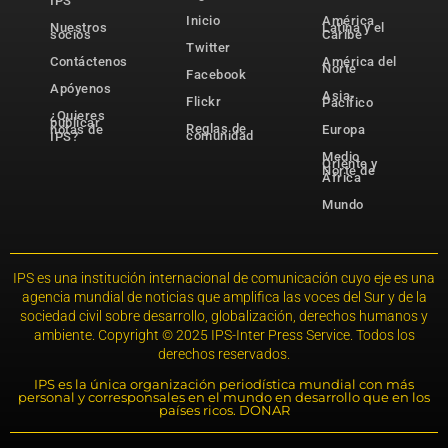
IPS
Inicio
América
Nuestros
Latina y el
socios
Caribe
Twitter
Contáctenos
América del
Norte
Facebook
Apóyenos
Asia-
Flickr
Pacífico
¿Quieres
publicar
Reglas de
notas de
Europa
comunidad
IPS?
Medio
Oriente y
Norte de
África
Mundo
IPS es una institución internacional de comunicación cuyo eje es una
agencia mundial de noticias que amplifica las voces del Sur y de la
sociedad civil sobre desarrollo, globalización, derechos humanos y
ambiente. Copyright © 2025 IPS-Inter Press Service. Todos los
derechos reservados.
IPS es la única organización periodística mundial con más
personal y corresponsales en el mundo en desarrollo que en los
países ricos. DONAR