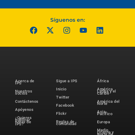
Síguenos en:
Acerca de
Sigue a IPS
África
IPS
Inicio
América
Nuestros
Latina y el
socios
Caribe
Twitter
Contáctenos
América del
Norte
Facebook
Apóyenos
Asia-
Flickr
Pacífico
¿Quieres
publicar
Reglas de
notas de
Europa
comunidad
IPS?
Medio
Oriente y
Norte de