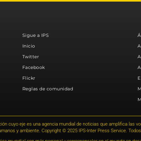
Sigue a IPS
Á
Inicio
A
Twitter
A
Facebook
A
Flickr
E
Reglas de comunidad
M
M
ión cuyo eje es una agencia mundial de noticias que amplifica las voce
humanos y ambiente. Copyright © 2025 IPS-Inter Press Service. Todos
stica mundial con más personal y corresponsales en el mundo en desa