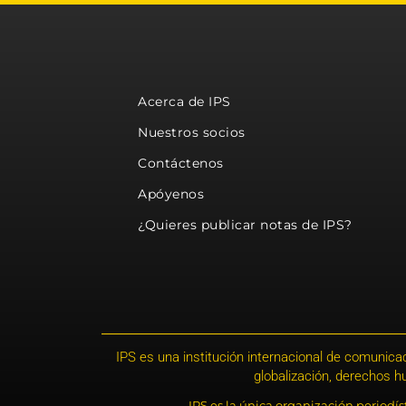
Acerca de IPS
Nuestros socios
Contáctenos
Apóyenos
¿Quieres publicar notas de IPS?
IPS es una institución internacional de comunicac
globalización, derechos 
IPS es la única organización periodí