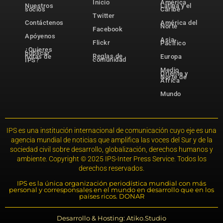
Inicio
América
Nuestros
Latina y el
socios
Caribe
Twitter
Contáctenos
América del
Norte
Facebook
Apóyenos
Asia-
Flickr
Pacífico
¿Quieres
publicar
Reglas de
notas de
Europa
comunidad
IPS?
Medio
Oriente y
Norte de
África
Mundo
IPS es una institución internacional de comunicación cuyo eje es una
agencia mundial de noticias que amplifica las voces del Sur y de la
sociedad civil sobre desarrollo, globalización, derechos humanos y
ambiente. Copyright © 2025 IPS-Inter Press Service. Todos los
derechos reservados.
IPS es la única organización periodística mundial con más
personal y corresponsales en el mundo en desarrollo que en los
países ricos. DONAR
Desarrollo & Hosting: Atiko.Studio