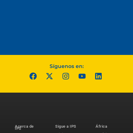
Síguenos en:
Acerca de
Sigue a IPS
África
IPS