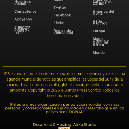
Nuestros
Latina y el
socios
Caribe
Twitter
Contáctenos
América del
Norte
Facebook
Apóyenos
Asia-
Flickr
Pacífico
¿Quieres
publicar
Reglas de
notas de
Europa
comunidad
IPS?
Medio
Oriente y
Norte de
África
Mundo
IPS es una institución internacional de comunicación cuyo eje es una
agencia mundial de noticias que amplifica las voces del Sur y de la
sociedad civil sobre desarrollo, globalización, derechos humanos y
ambiente. Copyright © 2025 IPS-Inter Press Service. Todos los
derechos reservados.
IPS es la única organización periodística mundial con más
personal y corresponsales en el mundo en desarrollo que en los
países ricos. DONAR
Desarrollo & Hosting: Atiko.Studio