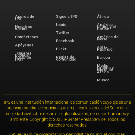
Acerca de
Sigue a IPS
África
IPS
Inicio
América
Nuestros
Latina y el
socios
Caribe
Twitter
Contáctenos
América del
Norte
Facebook
Apóyenos
Asia-
Flickr
Pacífico
¿Quieres
publicar
Reglas de
notas de
Europa
comunidad
IPS?
Medio
Oriente y
Norte de
África
Mundo
IPS es una institución internacional de comunicación cuyo eje es una
agencia mundial de noticias que amplifica las voces del Sur y de la
sociedad civil sobre desarrollo, globalización, derechos humanos y
ambiente. Copyright © 2025 IPS-Inter Press Service. Todos los
derechos reservados.
IPS es la única organización periodística mundial con más