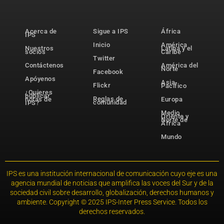
Acerca de
Sigue a IPS
África
IPS
Inicio
América
Nuestros
Latina y el
socios
Caribe
Twitter
Contáctenos
América del
Norte
Facebook
Apóyenos
Asia-
Flickr
Pacífico
¿Quieres
publicar
Reglas de
notas de
Europa
comunidad
IPS?
Medio
Oriente y
Norte de
África
Mundo
IPS es una institución internacional de comunicación cuyo eje es una
agencia mundial de noticias que amplifica las voces del Sur y de la
sociedad civil sobre desarrollo, globalización, derechos humanos y
ambiente. Copyright © 2025 IPS-Inter Press Service. Todos los
derechos reservados.