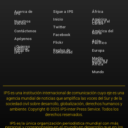
Acerca de
Sigue a IPS
África
IPS
Inicio
América
Nuestros
Latina y el
socios
Caribe
Twitter
Contáctenos
América del
Norte
Facebook
Apóyenos
Asia-
Flickr
Pacífico
¿Quieres
publicar
Reglas de
notas de
Europa
comunidad
IPS?
Medio
Oriente y
Norte de
África
Mundo
IPS es una institución internacional de comunicación cuyo eje es una
agencia mundial de noticias que amplifica las voces del Sur y de la
sociedad civil sobre desarrollo, globalización, derechos humanos y
ambiente. Copyright © 2025 IPS-Inter Press Service. Todos los
derechos reservados.
IPS es la única organización periodística mundial con más
personal y corresponsales en el mundo en desarrollo que en los