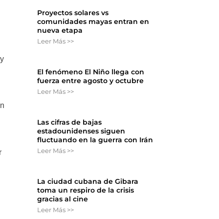
Proyectos solares vs
comunidades mayas entran en
nueva etapa
Leer Más >>
 y
El fenómeno El Niño llega con
fuerza entre agosto y octubre
Leer Más >>
en
Las cifras de bajas
estadounidenses siguen
fluctuando en la guerra con Irán
Leer Más >>
r
La ciudad cubana de Gibara
toma un respiro de la crisis
gracias al cine
Leer Más >>