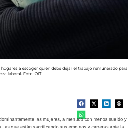
 hogares a escoger quién debe dejar el trabajo remunerado para
rza laboral. Foto: OIT
edominantemente las mujeres, a menudo con menos sueldo y
 las que están sacrificando sus empleos y carreras ante la