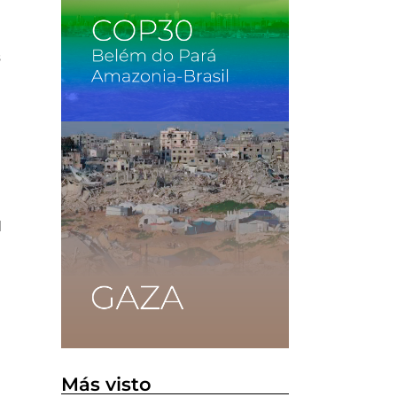
s
l
Más visto