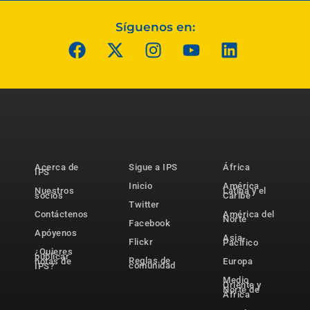
Síguenos en:
Acerca de
Sigue a IPS
África
IPS
Inicio
América
Nuestros
Latina y el
socios
Caribe
Twitter
Contáctenos
América del
Norte
Facebook
Apóyenos
Asia-
Flickr
Pacífico
¿Quieres
publicar
Reglas de
notas de
Europa
comunidad
IPS?
Medio
Oriente y
Norte de
África