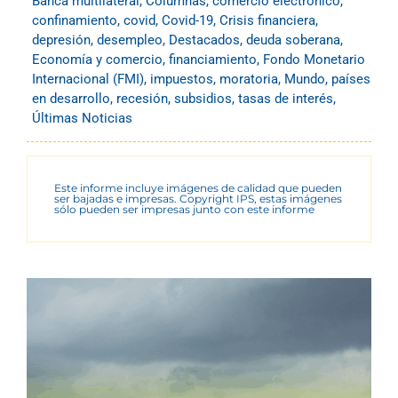
Banca multilateral
,
Columnas
,
comercio electrónico
,
confinamiento
,
covid
,
Covid-19
,
Crisis financiera
,
depresión
,
desempleo
,
Destacados
,
deuda soberana
,
Economía y comercio
,
financiamiento
,
Fondo Monetario
Internacional (FMI)
,
impuestos
,
moratoria
,
Mundo
,
países
en desarrollo
,
recesión
,
subsidios
,
tasas de interés
,
Últimas Noticias
Este informe incluye imágenes de calidad que pueden
ser bajadas e impresas. Copyright IPS, estas imágenes
sólo pueden ser impresas junto con este informe