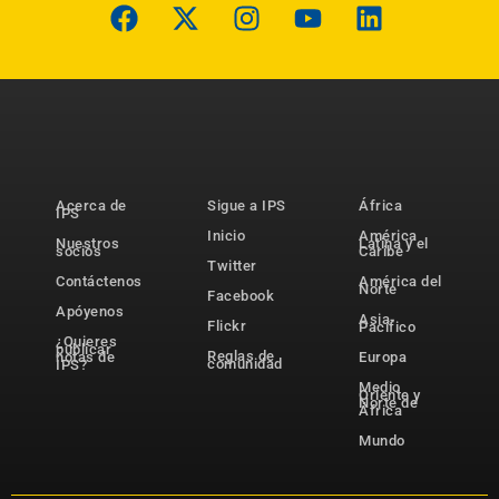
Acerca de
Sigue a IPS
África
IPS
Inicio
América
Nuestros
Latina y el
socios
Caribe
Twitter
Contáctenos
América del
Norte
Facebook
Apóyenos
Asia-
Flickr
Pacífico
¿Quieres
publicar
Reglas de
notas de
Europa
comunidad
IPS?
Medio
Oriente y
Norte de
África
Mundo