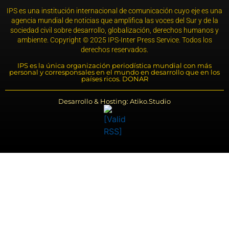
IPS es una institución internacional de comunicación cuyo eje es una
agencia mundial de noticias que amplifica las voces del Sur y de la
sociedad civil sobre desarrollo, globalización, derechos humanos y
ambiente. Copyright © 2025 IPS-Inter Press Service. Todos los
derechos reservados.
IPS es la única organización periodística mundial con más
personal y corresponsales en el mundo en desarrollo que en los
países ricos. DONAR
Desarrollo & Hosting: Atiko.Studio