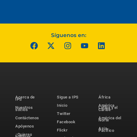
Síguenos en:
Acerca de
Sigue a IPS
África
IPS
Inicio
América
Nuestros
Latina y el
socios
Caribe
Twitter
Contáctenos
América del
Norte
Facebook
Apóyenos
Asia-
Flickr
Pacífico
¿Quieres
publicar