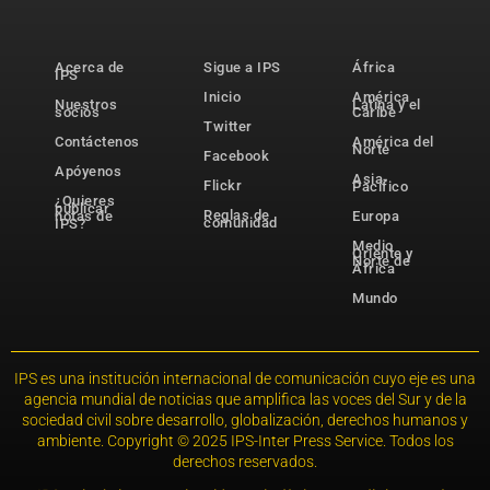
Acerca de
Sigue a IPS
África
IPS
Inicio
América
Nuestros
Latina y el
socios
Caribe
Twitter
Contáctenos
América del
Norte
Facebook
Apóyenos
Asia-
Flickr
Pacífico
¿Quieres
publicar
Reglas de
notas de
Europa
comunidad
IPS?
Medio
Oriente y
Norte de
África
Mundo
IPS es una institución internacional de comunicación cuyo eje es una
agencia mundial de noticias que amplifica las voces del Sur y de la
sociedad civil sobre desarrollo, globalización, derechos humanos y
ambiente. Copyright © 2025 IPS-Inter Press Service. Todos los
derechos reservados.