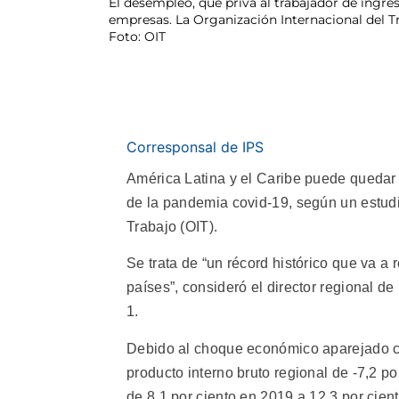
El desempleo, que priva al trabajador de ingres
empresas. La Organización Internacional del Tr
Foto: OIT
Corresponsal de IPS
América Latina y el Caribe puede quedar
de la pandemia covid-19, según un estudio
Trabajo (OIT).
Se trata de “un récord histórico que va a 
países”, consideró el director regional de 
1.
Debido al choque económico aparejado c
producto interno bruto regional de -7,2 po
de 8,1 por ciento en 2019 a 12,3 por cient