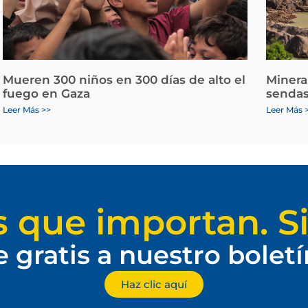
Mueren 300 niños en 300 días de alto el
Minera
fuego en Gaza
sendas
Leer Más >>
Leer Más 
s que importan. Si
e gratis a nuestro bolet
Haz clic aquí