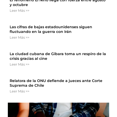
El fenómeno El Niño llega con fuerza entre agosto
y octubre
Leer Más >>
Las cifras de bajas estadounidenses siguen
fluctuando en la guerra con Irán
Leer Más >>
La ciudad cubana de Gibara toma un respiro de la
crisis gracias al cine
Leer Más >>
Relatora de la ONU defiende a jueces ante Corte
Suprema de Chile
Leer Más >>