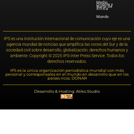
Medio
Oriente y
Norte de
África
Mundo
IPS es una institución internacional de comunicación cuyo eje es una
agencia mundial de noticias que amplifica las voces del Sur y de la
sociedad civil sobre desarrollo, globalización, derechos humanos y
ambiente. Copyright © 2025 IPS-Inter Press Service. Todos los
derechos reservados.
IPS es la única organización periodística mundial con más
personal y corresponsales en el mundo en desarrollo que en los
países ricos. DONAR
Desarrollo & Hosting: Atiko.Studio