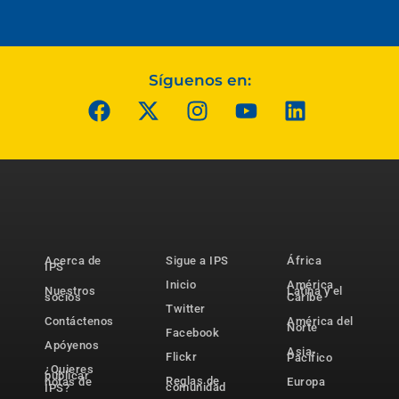
Síguenos en:
Acerca de
Sigue a IPS
África
IPS
Inicio
América
Nuestros
Latina y el
socios
Caribe
Twitter
Contáctenos
América del
Norte
Facebook
Apóyenos
Asia-
Flickr
Pacífico
¿Quieres
publicar
Reglas de
notas de
Europa
comunidad
IPS?