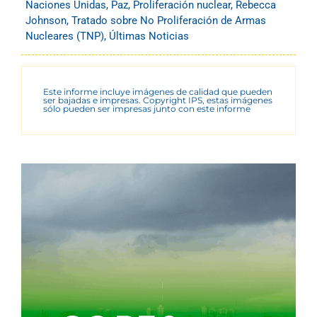
Naciones Unidas
,
Paz
,
Proliferación nuclear
,
Rebecca
Johnson
,
Tratado sobre No Proliferación de Armas
Nucleares (TNP)
,
Últimas Noticias
Este informe incluye imágenes de calidad que pueden
ser bajadas e impresas. Copyright IPS, estas imágenes
sólo pueden ser impresas junto con este informe