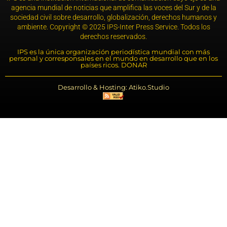
agencia mundial de noticias que amplifica las voces del Sur y de la
sociedad civil sobre desarrollo, globalización, derechos humanos y
ambiente. Copyright © 2025 IPS-Inter Press Service. Todos los
derechos reservados.
IPS es la única organización periodística mundial con más
personal y corresponsales en el mundo en desarrollo que en los
países ricos. DONAR
Desarrollo & Hosting: Atiko.Studio