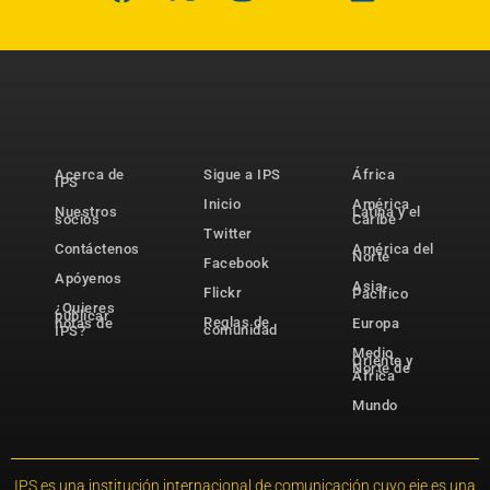
Acerca de
Sigue a IPS
África
IPS
Inicio
América
Nuestros
Latina y el
socios
Caribe
Twitter
Contáctenos
América del
Norte
Facebook
Apóyenos
Asia-
Flickr
Pacífico
¿Quieres
publicar
Reglas de
notas de
Europa
comunidad
IPS?
Medio
Oriente y
Norte de
África
Mundo
IPS es una institución internacional de comunicación cuyo eje es una