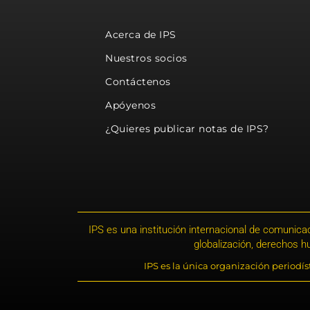
Acerca de IPS
Nuestros socios
Contáctenos
Apóyenos
¿Quieres publicar notas de IPS?
IPS es una institución internacional de comunicac
globalización, derechos 
IPS es la única organización periodí