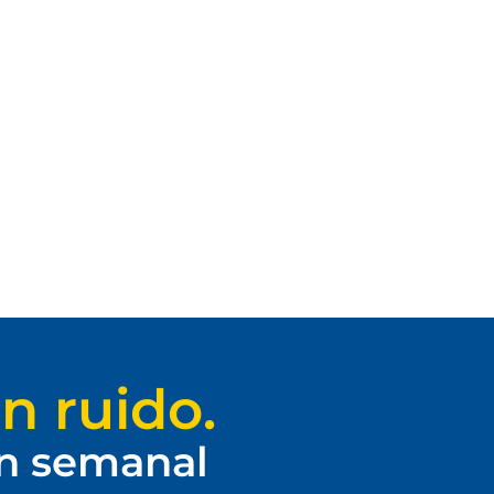
n ruido.
ín semanal