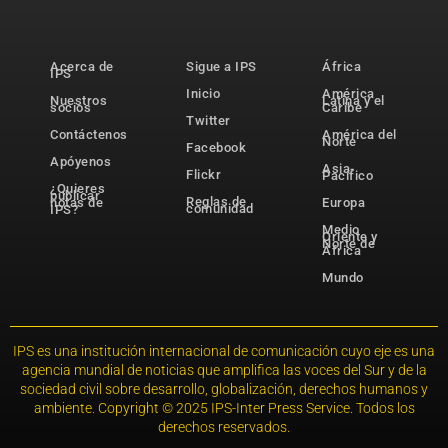
Acerca de
Sigue a IPS
África
IPS
Inicio
América
Nuestros
Latina y el
socios
Caribe
Twitter
Contáctenos
América del
Norte
Facebook
Apóyenos
Asia-
Flickr
Pacífico
¿Quieres
publicar
Reglas de
notas de
Europa
comunidad
IPS?
Medio
Oriente y
Norte de
África
Mundo
IPS es una institución internacional de comunicación cuyo eje es una
agencia mundial de noticias que amplifica las voces del Sur y de la
sociedad civil sobre desarrollo, globalización, derechos humanos y
ambiente. Copyright © 2025 IPS-Inter Press Service. Todos los
derechos reservados.