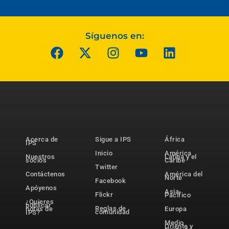
Síguenos en:
Acerca de
Sigue a IPS
África
IPS
Inicio
América
Nuestros
Latina y el
socios
Caribe
Twitter
Contáctenos
América del
Norte
Facebook
Apóyenos
Asia-
Flickr
Pacífico
¿Quieres
publicar
Reglas de
notas de
Europa
comunidad
IPS?
Medio
Oriente y