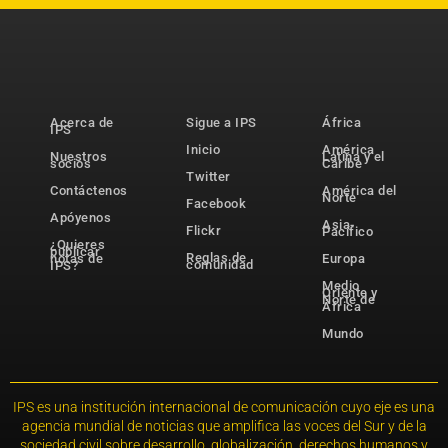
Acerca de
Sigue a IPS
África
IPS
Inicio
América
Nuestros
Latina y el
socios
Caribe
Twitter
Contáctenos
América del
Norte
Facebook
Apóyenos
Asia-
Flickr
Pacífico
¿Quieres
publicar
Reglas de
notas de
Europa
comunidad
IPS?
Medio
Oriente y
Norte de
África
Mundo
IPS es una institución internacional de comunicación cuyo eje es una
agencia mundial de noticias que amplifica las voces del Sur y de la
sociedad civil sobre desarrollo, globalización, derechos humanos y