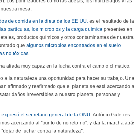
,5). Los polinizadores como las abejas, los murciélagos y las
 nuestra mesa.
dos de comida en la dieta de los EE.UU.
es el resultado de l
las partículas, los microbios y la carga química
presentes en
etales, productos químicos y otros contaminantes de nuestra
contrado que
algunos microbios encontrados en el suelo
as no tóxicas
.
na aliada muy capaz en la lucha contra el cambio climático.
 a la naturaleza una oportunidad para hacer su trabajo. Un
han afirmado y reafirmado que el planeta se está acercando 
satar daños irreversibles a nuestro planeta, personas y
o expresó el secretario general de la ONU
, António Guterres,
mos acercando al “punto de no retorno”, y dar la marcha atrá
 “dejar de luchar contra la naturaleza”.