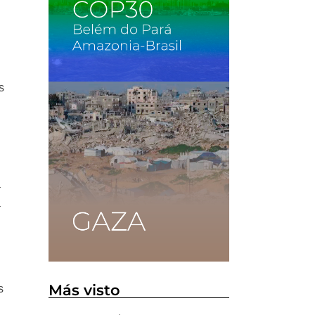
a
s
a
a
Más visto
s