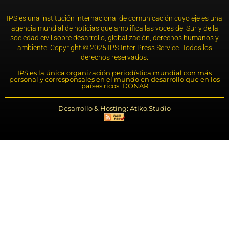
IPS es una institución internacional de comunicación cuyo eje es una
agencia mundial de noticias que amplifica las voces del Sur y de la
sociedad civil sobre desarrollo, globalización, derechos humanos y
ambiente. Copyright © 2025 IPS-Inter Press Service. Todos los
derechos reservados.
IPS es la única organización periodística mundial con más
personal y corresponsales en el mundo en desarrollo que en los
países ricos. DONAR
Desarrollo & Hosting: Atiko.Studio