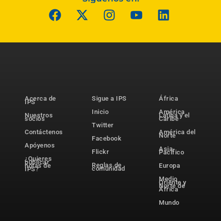
Acerca de
Sigue a IPS
África
IPS
Inicio
América
Nuestros
Latina y el
socios
Caribe
Twitter
Contáctenos
América del
Norte
Facebook
Apóyenos
Asia-
Flickr
Pacífico
¿Quieres
publicar
Reglas de
notas de
Europa
comunidad
IPS?
Medio
Oriente y
Norte de
África
Mundo