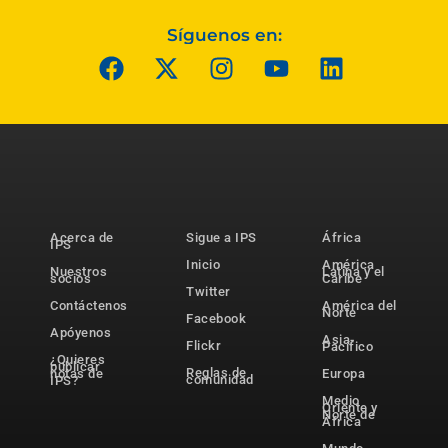
Síguenos en:
Acerca de
Sigue a IPS
África
IPS
Inicio
América
Nuestros
Latina y el
socios
Caribe
Twitter
Contáctenos
América del
Norte
Facebook
Apóyenos
Asia-
Flickr
Pacífico
¿Quieres
publicar
Reglas de
notas de
Europa
comunidad
IPS?
Medio
Oriente y
Norte de
África