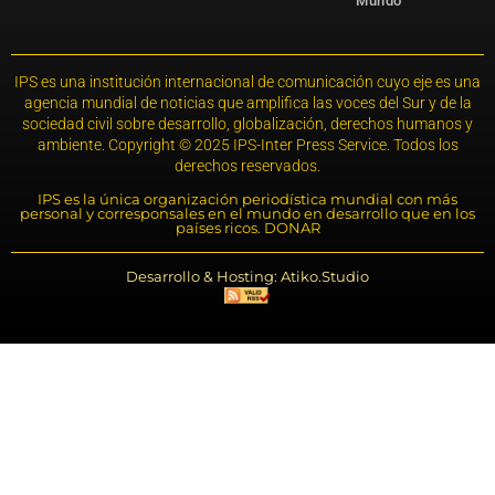
Mundo
IPS es una institución internacional de comunicación cuyo eje es una
agencia mundial de noticias que amplifica las voces del Sur y de la
sociedad civil sobre desarrollo, globalización, derechos humanos y
ambiente. Copyright © 2025 IPS-Inter Press Service. Todos los
derechos reservados.
IPS es la única organización periodística mundial con más
personal y corresponsales en el mundo en desarrollo que en los
países ricos. DONAR
Desarrollo & Hosting: Atiko.Studio