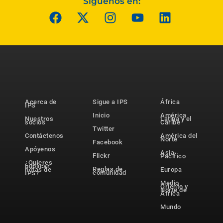
Síguenos en:
Acerca de
Sigue a IPS
África
IPS
Inicio
América
Nuestros
Latina y el
socios
Caribe
Twitter
Contáctenos
América del
Norte
Facebook
Apóyenos
Asia-
Flickr
Pacífico
¿Quieres
publicar
Reglas de
notas de
Europa
comunidad
IPS?
Medio
Oriente y
Norte de
África
Mundo