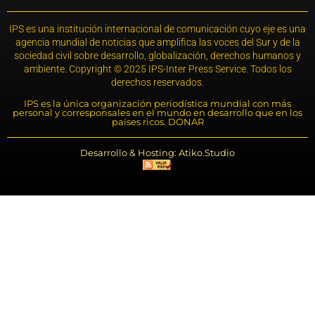
IPS es una institución internacional de comunicación cuyo eje es una
agencia mundial de noticias que amplifica las voces del Sur y de la
sociedad civil sobre desarrollo, globalización, derechos humanos y
ambiente. Copyright © 2025 IPS-Inter Press Service. Todos los
derechos reservados.
IPS es la única organización periodística mundial con más
personal y corresponsales en el mundo en desarrollo que en los
países ricos. DONAR
Desarrollo & Hosting: Atiko.Studio