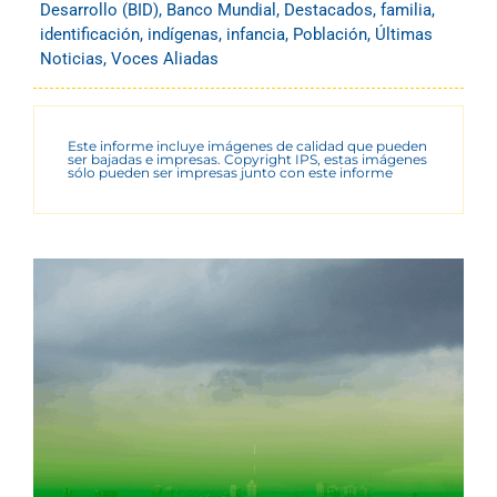
Desarrollo (BID)
,
Banco Mundial
,
Destacados
,
familia
,
identificación
,
indígenas
,
infancia
,
Población
,
Últimas
Noticias
,
Voces Aliadas
Este informe incluye imágenes de calidad que pueden
ser bajadas e impresas. Copyright IPS, estas imágenes
sólo pueden ser impresas junto con este informe