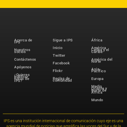
Acerca de
Sigue a IPS
África
IPS
Inicio
América
Nuestros
Latina y el
socios
Caribe
Twitter
Contáctenos
América del
Norte
Facebook
Apóyenos
Asia-
Flickr
Pacífico
¿Quieres
publicar
Reglas de
notas de
Europa
comunidad
IPS?
Medio
Oriente y
Norte de
África
Mundo
IPS es una institución internacional de comunicación cuyo eje es una
agencia mundial de noticias que amplifica las voces del Sur y de la