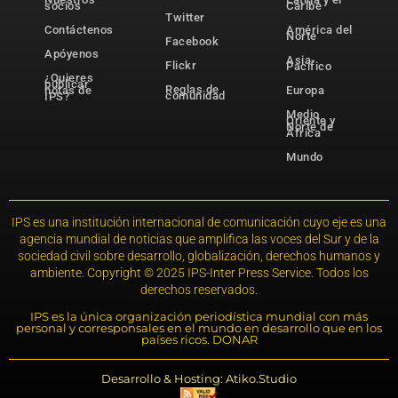
socios
Caribe
Twitter
Contáctenos
América del
Norte
Facebook
Apóyenos
Asia-
Flickr
Pacífico
¿Quieres
publicar
Reglas de
notas de
Europa
comunidad
IPS?
Medio
Oriente y
Norte de
África
Mundo
IPS es una institución internacional de comunicación cuyo eje es una
agencia mundial de noticias que amplifica las voces del Sur y de la
sociedad civil sobre desarrollo, globalización, derechos humanos y
ambiente. Copyright © 2025 IPS-Inter Press Service. Todos los
derechos reservados.
IPS es la única organización periodística mundial con más
personal y corresponsales en el mundo en desarrollo que en los
países ricos. DONAR
Desarrollo & Hosting: Atiko.Studio