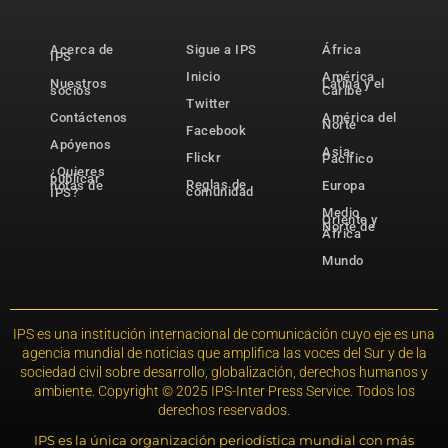
Acerca de
Sigue a IPS
África
IPS
Inicio
América
Nuestros
Latina y el
socios
Caribe
Twitter
Contáctenos
América del
Norte
Facebook
Apóyenos
Asia-
Flickr
Pacífico
¿Quieres
publicar
Reglas de
notas de
Europa
comunidad
IPS?
Medio
Oriente y
Norte de
África
Mundo
IPS es una institución internacional de comunicación cuyo eje es una
agencia mundial de noticias que amplifica las voces del Sur y de la
sociedad civil sobre desarrollo, globalización, derechos humanos y
ambiente. Copyright © 2025 IPS-Inter Press Service. Todos los
derechos reservados.
IPS es la única organización periodística mundial con más