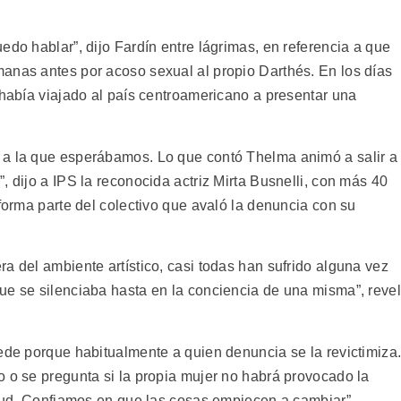
edo hablar”, dijo Fardín entre lágrimas, en referencia a que
anas antes por acoso sexual al propio Darthés. En los días
 había viajado al país centroamericano a presentar una
 a la que esperábamos. Lo que contó Thelma animó a salir a
, dijo a IPS la reconocida actriz Mirta Busnelli, con más 40
 forma parte del colectivo que avaló la denuncia con su
a del ambiente artístico, casi todas han sufrido alguna vez
ue se silenciaba hasta en la conciencia de una misma”, reve
cede porque habitualmente a quien denuncia se la revictimiza
o o se pregunta si la propia mujer no habrá provocado la
titud. Confiamos en que las cosas empiecen a cambiar”.