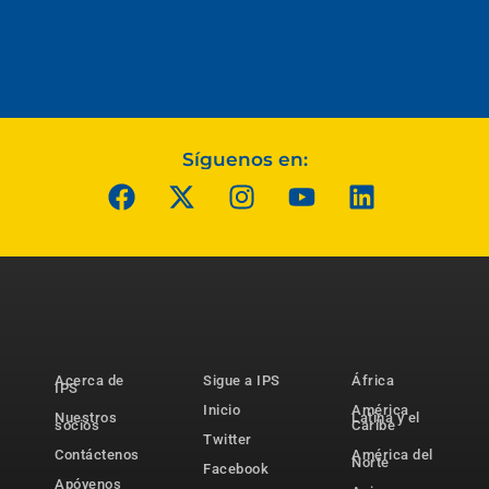
Síguenos en:
Acerca de
Sigue a IPS
África
IPS
Inicio
América
Nuestros
Latina y el
socios
Caribe
Twitter
Contáctenos
América del
Norte
Facebook
Apóyenos