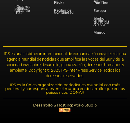
Asia-
Flickr
Pacífico
¿Quieres
publicar
Reglas de
notas de
Europa
comunidad
IPS?
Medio
Oriente y
Norte de
África
Mundo
IPS es una institución internacional de comunicación cuyo eje es una
agencia mundial de noticias que amplifica las voces del Sur y de la
sociedad civil sobre desarrollo, globalización, derechos humanos y
ambiente. Copyright © 2025 IPS-Inter Press Service. Todos los
derechos reservados.
IPS es la única organización periodística mundial con más
personal y corresponsales en el mundo en desarrollo que en los
países ricos. DONAR
Desarrollo & Hosting: Atiko.Studio